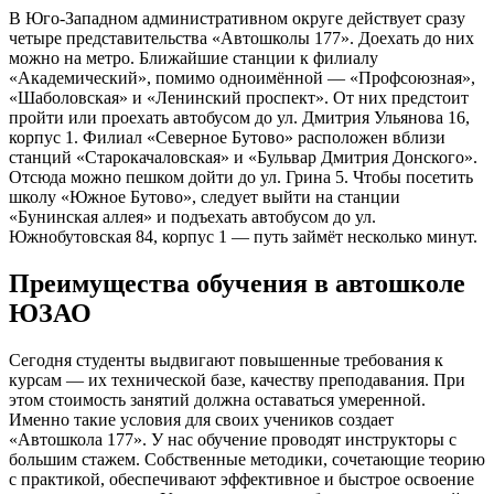
В Юго-Западном административном округе действует сразу
четыре представительства «Автошколы 177». Доехать до них
можно на метро. Ближайшие станции к филиалу
«Академический», помимо одноимённой — «Профсоюзная»,
«Шаболовская» и «Ленинский проспект». От них предстоит
пройти или проехать автобусом до ул. Дмитрия Ульянова 16,
корпус 1. Филиал «Северное Бутово» расположен вблизи
станций «Старокачаловская» и «Бульвар Дмитрия Донского».
Отсюда можно пешком дойти до ул. Грина 5. Чтобы посетить
школу «Южное Бутово», следует выйти на станции
«Бунинская аллея» и подъехать автобусом до ул.
Южнобутовская 84, корпус 1 — путь займёт несколько минут.
Преимущества обучения в автошколе
ЮЗАО
Сегодня студенты выдвигают повышенные требования к
курсам — их технической базе, качеству преподавания. При
этом стоимость занятий должна оставаться умеренной.
Именно такие условия для своих учеников создает
«Автошкола 177». У нас обучение проводят инструкторы с
большим стажем. Собственные методики, сочетающие теорию
с практикой, обеспечивают эффективное и быстрое освоение