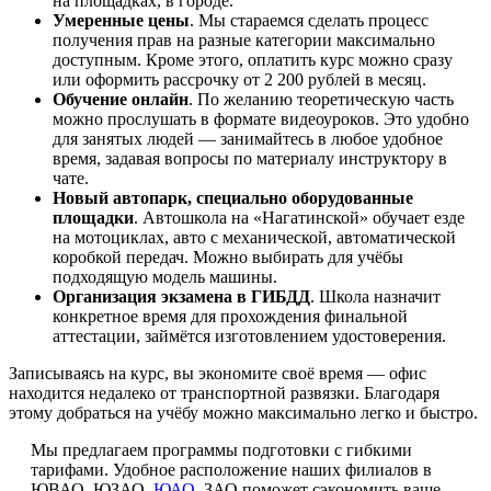
на площадках, в городе.
Умеренные цены
. Мы стараемся сделать процесс
получения прав на разные категории максимально
доступным. Кроме этого, оплатить курс можно сразу
или оформить рассрочку от 2 200 рублей в месяц.
Обучение онлайн
. По желанию теоретическую часть
можно прослушать в формате видеоуроков. Это удобно
для занятых людей — занимайтесь в любое удобное
время, задавая вопросы по материалу инструктору в
чате.
Новый автопарк, специально оборудованные
площадки
. Автошкола на «Нагатинской» обучает езде
на мотоциклах, авто с механической, автоматической
коробкой передач. Можно выбирать для учёбы
подходящую модель машины.
Организация экзамена в ГИБДД
. Школа назначит
конкретное время для прохождения финальной
аттестации, займётся изготовлением удостоверения.
Записываясь на курс, вы экономите своё время — офис
находится недалеко от транспортной развязки. Благодаря
этому добраться на учёбу можно максимально легко и быстро.
Мы предлагаем программы подготовки с гибкими
тарифами. Удобное расположение наших филиалов в
ЮВАО, ЮЗАО,
ЮАО
, ЗАО поможет сэкономить ваше