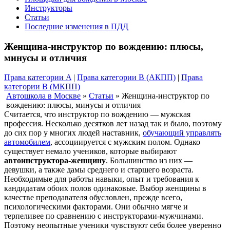
Инструкторы
Статьи
Последние изменения в ПДД
Женщина-инструктор по вождению: плюсы,
минусы и отличия
Права категории A
|
Права категории B (АКПП)
|
Права
категории B (МКПП)
Автошкола в Москве
»
Статьи
»
Женщина-инструктор по
вождению: плюсы, минусы и отличия
Считается, что инструктор по вождению — мужская
профессия. Несколько десятков лет назад так и было, поэтому
до сих пор у многих людей наставник,
обучающий управлять
автомобилем
, ассоциируется с мужским полом. Однако
существует немало учеников, которые выбирают
автоинструктора-женщину
. Большинство из них —
девушки, а также дамы среднего и старшего возраста.
Необходимые для работы навыки, опыт и требования к
кандидатам обоих полов одинаковые. Выбор женщины в
качестве преподавателя обусловлен, прежде всего,
психологическими факторами. Они обычно мягче и
терпеливее по сравнению с инструкторами-мужчинами.
Поэтому неопытные ученики чувствуют себя более уверенно