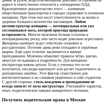
дамам за рулём, водители-женщины довольно осторожны на
дороге и ответственно относятся к соблюдению ПДД.
Красноречивое доказательство этого — наземным
общественным транспортом в городах управляют в основном
женщины. При этом они несут ответственность за жизнь и
здоровье большого количества пассажиров.
Любая
автоинструктор-женщина — потенциальная или уже
состоявшаяся мать, которой присуща природная
осторожность
. Многие мужчины больше склонны к
неоправданному риску, они часто водят довольно агрессивно.
Женщины наоборот ведут себя более спокойно и
рассудительно. Поэтому дамы реже попадают в серьёзные
аварии. Ещё одно отличие заключается в манере
преподавания. Мужчина объясняет правила чётко, кратко,
зачастую не вдаваясь в подробности. Для женщины-
инструктора важны детали. Если у ученика что-то не
получается, она редко критикует или ругает подопечного за
допущенные ошибки. Этот фактор существенен для
впечатлительных и не слишком уверенных в себе студентов.
С другой стороны,
стиль вождения и преподавания не
всегда зависят от пола инструктора
. Учитывайте характер,
опыт, педагогические навыки конкретного человека.
Получить водительские права в Москве