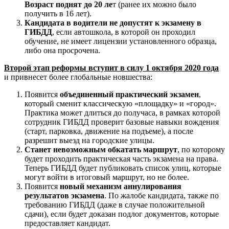
Возраст поднят до 20 ле
т (ранее их можно было
получить в 16 лет).
Кандидата в водители не допустят к экзамену в
ГИБДД
, если автошкола, в которой он проходил
обучение, не имеет лицензии установленного образца,
либо она просрочена.
Второй этап реформы вступит в силу 1 октября 2020 года
и привнесет более глобальные новшества:
Появится
объединенный практический экзамен
,
который сменит классическую «площадку» и «город».
Практика может длиться до получаса, в рамках которой
сотрудник ГИБДД проверит базовые навыки вождения
(старт, парковка, движение на подъеме), а после
разрешит выезд на городские улицы.
Станет невозможным обкатать маршрут
, по которому
будет проходить практическая часть экзамена на права.
Теперь ГИБДД будет публиковать список улиц, которые
могут войти в итоговый маршрут, но не более.
Появится
новый механизм аннулирования
результатов экзамена
. По жалобе кандидата, также по
требованию ГИБДД (даже в случае положительной
сдачи), если будет доказан подлог документов, которые
предоставляет кандидат.