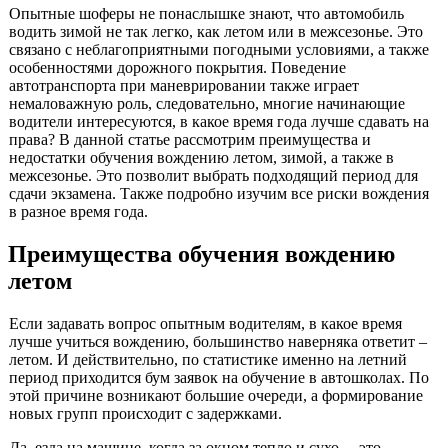
Опытные шоферы не понаслышке знают, что автомобиль
водить зимой не так легко, как летом или в межсезонье. Это
связано с неблагоприятными погодными условиями, а также
особенностями дорожного покрытия. Поведение
автотранспорта при маневрировании также играет
немаловажную роль, следовательно, многие начинающие
водители интересуются, в какое время года лучше сдавать на
права? В данной статье рассмотрим преимущества и
недостатки обучения вождению летом, зимой, а также в
межсезонье. Это позволит выбрать подходящий период для
сдачи экзамена. Также подробно изучим все риски вождения
в разное время года.
Преимущества обучения вождению
летом
Если задавать вопрос опытным водителям, в какое время
лучше учиться вождению, большинство наверняка ответит –
летом. И действительно, по статистике именно на летний
период приходится бум заявок на обучение в автошколах. По
этой причине возникают большие очереди, а формирование
новых групп происходит с задержками.
Да, езда на машине, когда за окном тепло и сухо, – это